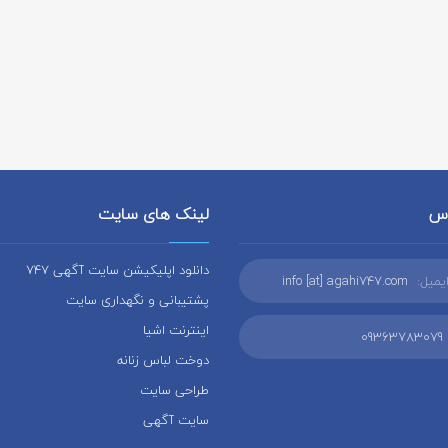
اس
لینک های سایت
دانلود اپلیکیشن سایت آگهی 747
یمیل:
info [at] agahi747.com
پشتیبانی و نگهداری سایت
اینترنت اشیا
09363783079
دوخت لباس زنانه
طراحی سایت
سایت آگهی