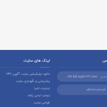
اس
لینک های سایت
دانلود اپلیکیشن سایت آگهی 747
یمیل:
info [at] agahi747.com
پشتیبانی و نگهداری سایت
اینترنت اشیا
09363783079
دوخت لباس زنانه
طراحی سایت