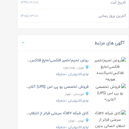
تاریخ ثبت
1399/06/08
آخرین بروز رسانی
1405/03/01
آگهی های مرتبط
روغن لحیم/خمیر فلکسی/مایع فلاکس/احیاکننده هویه
تهران
، همه موارد
لوازم الکترونیکی
، متفرقه
فروش تخصصی یو پی اس (UPS) آنلاین
خوزستان
، اهواز
لوازم الکترونیکی
، متفرقه
کابل شبکه Cat7؛ سرعتی فراتر از انتظار، اتصالی بدون...
تهران
، تهران
لوازم الکترونیکی
، متفرقه