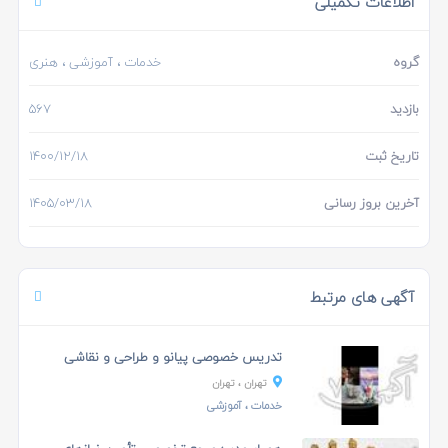
اطلاعات تکمیلی
گروه
خدمات
،
آموزشی
، هنری
بازدید
567
تاریخ ثبت
1400/12/18
آخرین بروز رسانی
1405/03/18
آگهی های مرتبط
تدریس خصوصی پیانو و طراحی و نقاشی
تهران
، تهران
خدمات
،
آموزشی