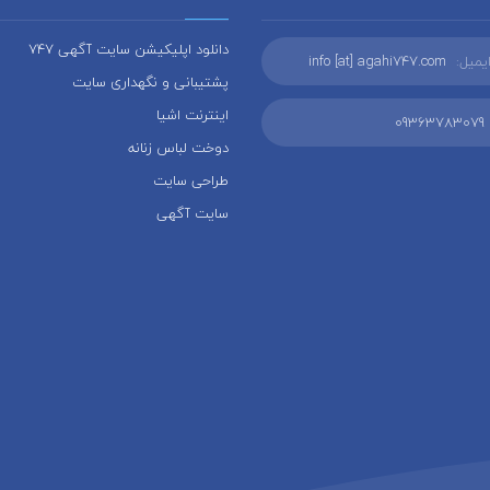
دانلود اپلیکیشن سایت آگهی 747
یمیل:
info [at] agahi747.com
پشتیبانی و نگهداری سایت
اینترنت اشیا
09363783079
دوخت لباس زنانه
طراحی سایت
سایت آگهی