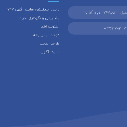
دانلود اپلیکیشن سایت آگهی 747
میل:
info [at] agahi747.com
پشتیبانی و نگهداری سایت
اینترنت اشیا
0936378307
دوخت لباس زنانه
طراحی سایت
سایت آگهی