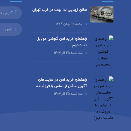
سالن زیبایی ندا بیات در غرب تهران
آدرس ای
جمعه 17 بهمن 1404
تلفن :
9
راهنمای خرید امن گوشی موبایل
دست‌دوم
سه شنبه 25 آذر 1404
راهنمای خرید امن در سایت‌های
آگهی – قبل از تماس با فروشنده
(قسمت اول)
سه شنبه 25 آذر 1404