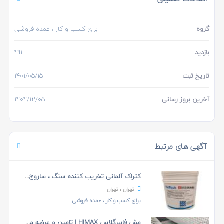
گروه
برای کسب و کار
، عمده فروشی
بازدید
491
تاریخ ثبت
1401/05/15
آخرین بروز رسانی
1404/12/05
آگهی های مرتبط
کتراک آلمانی تخریب کننده سنگ ، ساروج ، بتن
تهران
، تهران
برای کسب و کار
، عمده فروشی
مش فایبرگلاس HIMAX | تامین و عرضه مستقیم