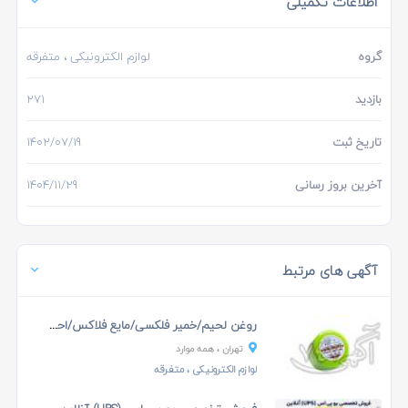
اطلاعات تکمیلی
گروه
لوازم الکترونیکی
، متفرقه
بازدید
271
تاریخ ثبت
1402/07/19
آخرین بروز رسانی
1404/11/29
آگهی های مرتبط
روغن لحیم/خمیر فلکسی/مایع فلاکس/احیاکننده هویه
تهران
، همه موارد
لوازم الکترونیکی
، متفرقه