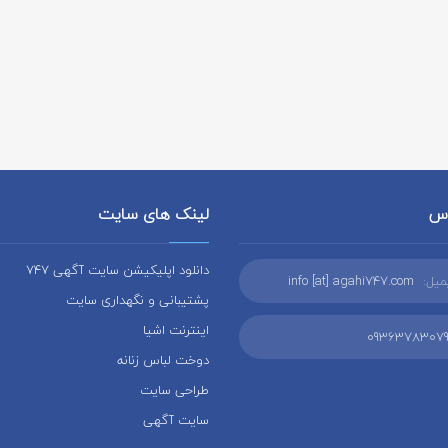
اس
لینک های سایت
دانلود اپلیکیشن سایت آگهی 747
میل:
info [at] agahi747.com
پشتیبانی و نگهداری سایت
اینترنت اشیا
0936378307
دوخت لباس زنانه
طراحی سایت
سایت آگهی