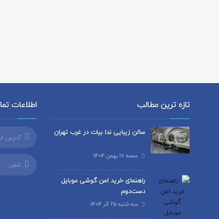
تازه ترین مطالب
اطلاعات تم
سالن زیبایی ندا بیات در غرب تهران
آدرس ای
جمعه 17 بهمن 1404
تلفن :
9
راهنمای خرید امن گوشی موبایل
دست‌دوم
سه شنبه 25 آذر 1404