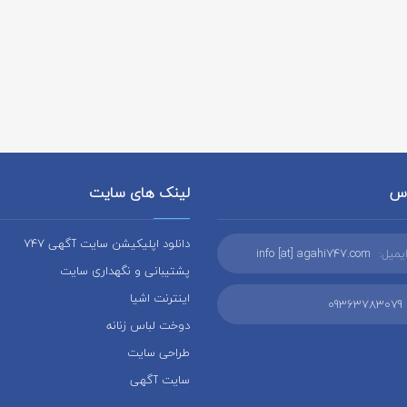
اس
لینک های سایت
دانلود اپلیکیشن سایت آگهی 747
یمیل:
info [at] agahi747.com
پشتیبانی و نگهداری سایت
اینترنت اشیا
09363783079
دوخت لباس زنانه
طراحی سایت
سایت آگهی