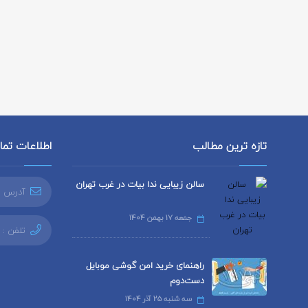
تازه ترین مطالب
اطلاعات تم
سالن زیبایی ندا بیات در غرب تهران
آدرس ا
جمعه 17 بهمن 1404
تلفن :
راهنمای خرید امن گوشی موبایل
دست‌دوم
سه شنبه 25 آذر 1404