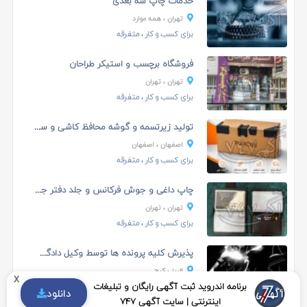
خدمات چاپ سه بعدی
تهران
، همه موارد
برای کسب و کار
، متفرقه
فروشگاه برچسب و استیکر طراحان
تهران
، تهران
برای کسب و کار
، متفرقه
تولید زیرتسمه و گوشه محافظ کاشی و سرامیک
اصفهان
، اصفهان
برای کسب و کار
، متفرقه
چاپ داغی و جوش فرکانس و جلد دفتر جلد مدارک
تهران
، تهران
برای کسب و کار
، متفرقه
پذیرش کلیه پرونده ها توسط وکیل دادگستری و تیم مشاو...
البرز
، کرج
x
برنامه اندروید ثبت آگهی رایگان و تبلیغات
برای کسب و کار
، متفرقه
دانلود
اینترنتی | سایت آگهی 747