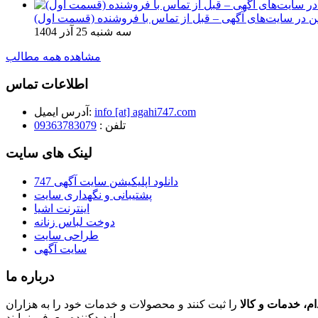
ن در سایت‌های آگهی – قبل از تماس با فروشنده (قسمت اول)
سه شنبه 25 آذر 1404
مشاهده همه مطالب
اطلاعات تماس
info [at] agahi747.com
آدرس ایمیل:
تلفن :
09363783079
لینک های سایت
دانلود اپلیکیشن سایت آگهی 747
پشتیبانی و نگهداری سایت
اینترنت اشیا
دوخت لباس زنانه
طراحی سایت
سایت آگهی
درباره ما
م، خدمات و کالا
را ثبت کنند و محصولات و خدمات خود را به هزاران
بازدیدکننده معرفی نمایند.