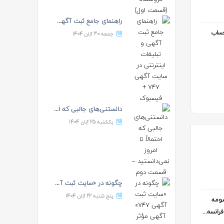
راهنمای جامع ثبت آگهی و ت...
به حساب
جمعه 30 آبان 1404
دانستنی‌های جالبی که احتم...
یکشنبه 25 آبان 1404
چگونه در «سایت ثبت آگهی 7...
پنج شنبه 22 آبان 1404
صومه
انسه...