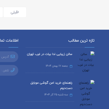
قبلی
تازه ترین مطالب
اطلاعات تم
سالن زیبایی ندا بیات در غرب تهران
آدرس ا
جمعه 17 بهمن 1404
تلفن :
راهنمای خرید امن گوشی موبایل
دست‌دوم
سه شنبه 25 آذر 1404