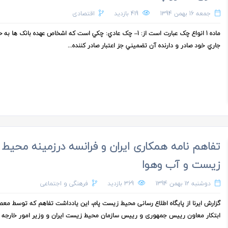
جمعه 16 بهمن 1394
419 بازدید
اقتصادی
ماده 1 انواع چک عبارت است از: 1– چک عادي: چکي است که اشخاص عهده بانک ها 
جاري خود صادر و دارنده آن تضميني جز اعتبار صادر کننده...
تفاهم نامه همکاری ایران و فرانسه درزمینه محیط
زیست و آب وهوا
دوشنبه 12 بهمن 1394
369 بازدید
فرهنگی و اجتماعی
گزارش ایرنا از پایگاه اطلاع رسانی محیط زیست پام، این یادداشت تفاهم که توسط مع
ابتکار معاون رییس جمهوری و رییس سازمان محیط زیست ایران و وزیر امور خارجه فر