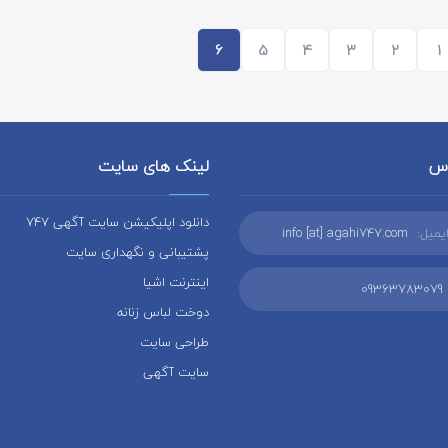
6
5
4
3
2
1
اس
لینک های سایت
دانلود اپلیکیشن سایت آگهی 747
یمیل:
info [at] agahi747.com
پشتیبانی و نگهداری سایت
اینترنت اشیا
09363783079
دوخت لباس زنانه
طراحی سایت
سایت آگهی