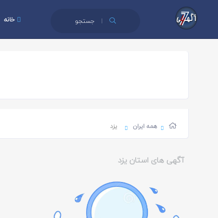
خانه
جستجو
همه ایران
یزد
آگهی های استان یزد