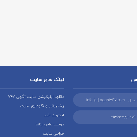
اس
لینک های سایت
دانلود اپلیکیشن سایت آگهی 747
یمیل:
info [at] agahi747.com
پشتیبانی و نگهداری سایت
اینترنت اشیا
09363783079
دوخت لباس زنانه
طراحی سایت