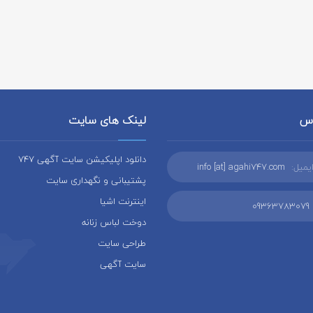
اس
لینک های سایت
دانلود اپلیکیشن سایت آگهی 747
یمیل:
info [at] agahi747.com
پشتیبانی و نگهداری سایت
اینترنت اشیا
09363783079
دوخت لباس زنانه
طراحی سایت
سایت آگهی