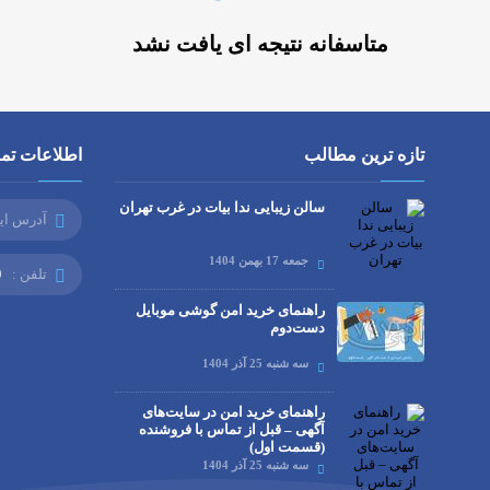
متاسفانه نتیجه ای یافت نشد
تازه ترین مطالب
اطلاعات تم
سالن زیبایی ندا بیات در غرب تهران
آدرس ای
جمعه 17 بهمن 1404
تلفن :
9
راهنمای خرید امن گوشی موبایل
دست‌دوم
سه شنبه 25 آذر 1404
راهنمای خرید امن در سایت‌های
آگهی – قبل از تماس با فروشنده
(قسمت اول)
سه شنبه 25 آذر 1404