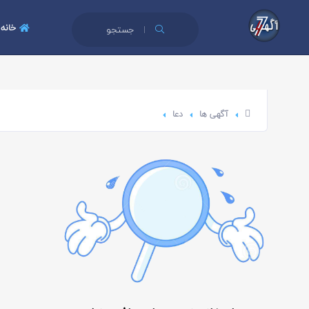
خانه
جستجو
آگهی ها
دعا