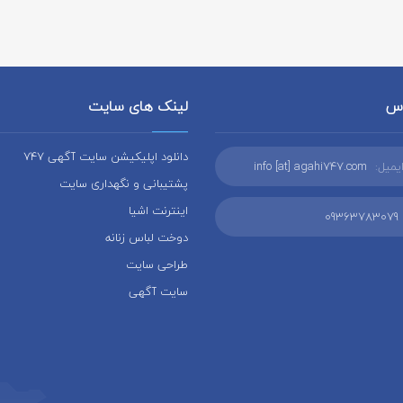
اس
لینک های سایت
دانلود اپلیکیشن سایت آگهی 747
یمیل:
info [at] agahi747.com
پشتیبانی و نگهداری سایت
اینترنت اشیا
09363783079
دوخت لباس زنانه
طراحی سایت
سایت آگهی