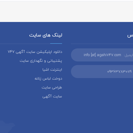
اس
لینک های سایت
دانلود اپلیکیشن سایت آگهی 747
یمیل:
info [at] agahi747.com
پشتیبانی و نگهداری سایت
اینترنت اشیا
09363783079
دوخت لباس زنانه
طراحی سایت
سایت آگهی