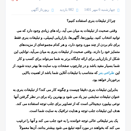
چهارشنبه 6 مهر 1401
982 بازدید
رپورتاژ آگهی
چرا از تبلیغات بنری استفاده کنیم؟
وقتی صحبت از تبلیغات به میان می آید، راه های زیادی وجود دارد که می
توانید انتخاب کنید. بیلبوردها، آگهی‌ها، بازاریابی ایمیلی، و تبلیغات بنری فقط
برای نام بردن از چند مورد وجود دارد، و هر کدام مجموعه‌ای از مزیت‌های
متمایز خود را دارند. وقتی صحبت از تبلیغات بنری به میان می‌آید، توانایی این
شکل از بازاریابی برای ارائه جایگاه برتر به شما می‌تواند برای کسب و کار
شما بسیار مفید باشد و در چارچوب صفحات وب سایت ها بهتر دیده شوید. از
این
طراحی بنر
که متناسب با تبلیغات آنلاین شما باشد از اهمیت بالایی
برخوردار خواهد بود.
بنابراین تبلیغات بنری دقیقا چیست و چگونه کار می کند؟
از تبلیغات بنری به
عنوان تبلیغات نمایشی نیز یاد می شود و بهترین راه برای در نظر گرفتن آنها
نوعی بیلبورد دیجیتالی است که از تصاویر برای جلب توجه استفاده می کند.
هدف این تبلیغات جلب توجه و هدایت ترافیک به سایت شما است
.
یک بنر تبلیغاتی عالی توجه خواننده را به خود جلب می کند
و آنها را ترغیب
می کند که بخواهند در مورد آنچه تبلیغ می شود بیشتر بدانند. آن‌ها معمولاً