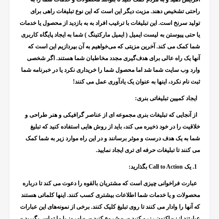
راحتی تشخیص دهند. مزیت دیگر این است که این نوع تبلیغات راهی برای
تولید سرنخ است. این تبلیغات با ترغیب افراد به به بازدید از محصول یا خدمات
یا حتی پیوستن به لیست ایمیل ( ایمیل مارکتینگ ) شما به ایجاد پایگاه کاربری
شما کمک می کند. آخرین مزیتی که می‌خواهیم به آن بپردازیم این است که
آنها یک راه عالی برای هدف‌گیری مجدد مخاطبان شما هستند. اگر شخصی
وارد وب سایت شما شد اما محصول شما را خریداری نکرد یا در خبرنامه شما
ثبت نام نکرد، اینها به عنوان یک یادآوری عمل می کنند!
ایجاد کمپین تبلیغاتی بنری:
از آنجایی که تبلیغات بنری مجموعه ای از عناصر گرافیکی و هنر طراحی و
خلاقیت را در خود ذخیره می کند، باید از روش هایی استفاده کنید که تبلیغ
شما به یک هدف درست و موثر برسانند و در این راه موارد زیر به شما کمک
می کنند تا تبلیغات حرفه ای تری ایجاد نمایید.
1. یک
Call to Action
بگذارید:
عبارت فراخوانی چیزی است که مشتریان بالقوه را دعوت می کند تا درباره
محصولات و یا خدمات شما اطلاعات بیشتری کسب کنند. اینها کلماتی هستند
که آنها را وادار می کنند تا روی تبلیغ کلیک کنند. برخی از نمونه‌های این عبارات
عبارتند از: « اکنون رزرو کنید »، « شروع کنید »، « امروز با ما تماس بگیرید »