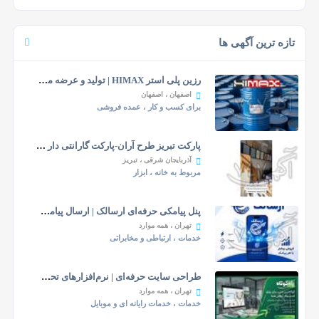
تازه ترین آگهی ها
رزین پلی استر HIMAX | تولید و عرضه مستقیم
اصفهان
، اصفهان
برای کسب و کار
، عمده فروشی
پارکت تبریز طرح آران-پارکت گارانتی دار در تبریز
آذربایجان شرقی
، تبریز
مربوط به خانه
،
ابزار
پنل پیامکی حرفه‌ای ارسالک | ارسال پیامک انبوه، منط...
تهران
، همه موارد
خدمات
، ارتباطی و مخابراتی
طراحی سایت حرفه‌ای | نرم‌افزارهای تحت وب | CRM | ر...
تهران
، همه موارد
خدمات
،
خدمات رایانه ای و موبایل